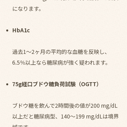
になります。
HbA1c
過去1〜2ヶ月の平均的な血糖を反映し、
6.5％以上なら糖尿病が強く疑われます。
75g経口ブドウ糖負荷試験（OGTT）
ブドウ糖を飲んで2時間後の値が200 mg/dL
以上だと糖尿病型、140〜199 mg/dLは境界