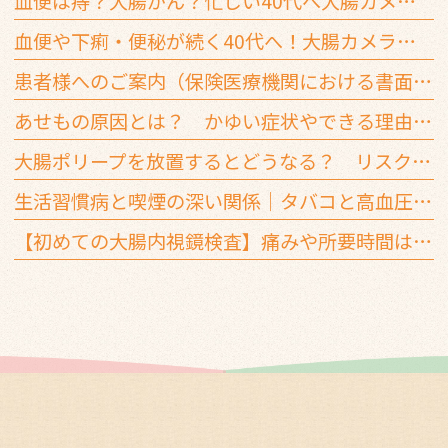
血便は痔？大腸がん？忙しい40代へ大腸カメラを推奨する3つの基準
血便や下痢・便秘が続く40代へ！大腸カメラを受ける3つの目安
患者様へのご案内（保険医療機関における書面掲示）
あせもの原因とは？ かゆい症状やできる理由を解説
大腸ポリープを放置するとどうなる？ リスクと早期治療の重要性
生活習慣病と喫煙の深い関係｜タバコと高血圧・糖尿病はどう影響する？
【初めての大腸内視鏡検査】痛みや所要時間は？ 大腸カメラでよくあるQ＆A