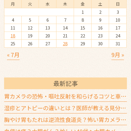
月
火
水
木
金
土
日
1
2
3
4
5
6
7
8
9
10
11
12
13
14
15
16
17
18
19
20
21
22
23
24
25
26
27
28
29
30
31
« 7月
9月 »
最新記事
胃カメラの恐怖・嘔吐反射を和らげるコツと車通勤での鎮静剤の注意点
湿疹とアトピーの違いとは？医師が教える見分け方と3つの判断基準
胸やけ胃もたれは逆流性食道炎？怖い胃カメラを楽に受ける方法