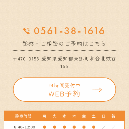
0561-38-1616
診察・ご相談のご予約はこちら
〒470-0153 愛知県愛知郡東郷町和合北蚊谷
166
24時間受付中
WEB予約
診療時間
月
火
水
木
金
土
日
祝
8:40-12:00
●
●
●
●
●
●
／
／