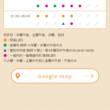
●
●
●
●
●
●
／
／
15:30-18:00
●
●
／
●
●
／
／
／
／
／
／
▲
●
／
／
／
休診日：水曜午後、土曜午後、日曜、祝日
●
：院長(1診)
●
：皮膚科 医師 ※月曜・水曜の午前
のみ
▲
：整形外科医 医師 ※第2・第4木曜日の午後のみ(16:00-18:00)
●
：一般内科・循環器内科 医師(2診)
※火曜・木曜・土曜の午前と金曜の午前・午後のみ
Google map