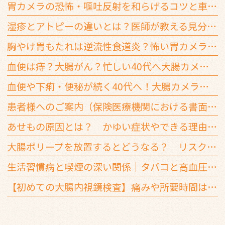
胃カメラの恐怖・嘔吐反射を和らげるコツと車通勤での鎮静剤の注意点
湿疹とアトピーの違いとは？医師が教える見分け方と3つの判断基準
胸やけ胃もたれは逆流性食道炎？怖い胃カメラを楽に受ける方法
血便は痔？大腸がん？忙しい40代へ大腸カメラを推奨する3つの基準
血便や下痢・便秘が続く40代へ！大腸カメラを受ける3つの目安
患者様へのご案内（保険医療機関における書面掲示）
あせもの原因とは？ かゆい症状やできる理由を解説
大腸ポリープを放置するとどうなる？ リスクと早期治療の重要性
生活習慣病と喫煙の深い関係｜タバコと高血圧・糖尿病はどう影響する？
【初めての大腸内視鏡検査】痛みや所要時間は？ 大腸カメラでよくあるQ＆A