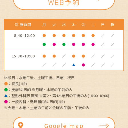
WEB予約
診療時間
月
火
水
木
金
土
日
祝
8:40-12:00
●
●
●
●
●
●
／
／
●
●
●
●
●
●
／
／
15:30-18:00
●
●
／
●
●
／
／
／
／
／
／
▲
●
／
／
／
休診日：水曜午後、土曜午後、日曜、祝日
●
：院長(1診)
●
：皮膚科 医師 ※月曜・水曜の午前
のみ
▲
：整形外科医 医師 ※第2・第4木曜日の午後のみ(16:00-18:00)
●
：一般内科・循環器内科 医師(2診)
※火曜・木曜・土曜の午前と金曜の午前・午後のみ
Google map