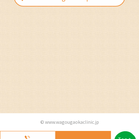
© www.wagougaokaclinic.jp