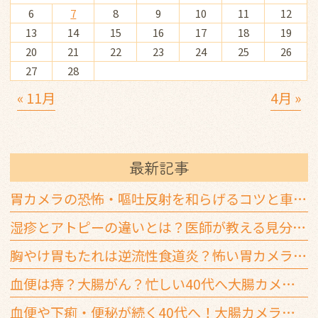
6
7
8
9
10
11
12
13
14
15
16
17
18
19
20
21
22
23
24
25
26
27
28
« 11月
4月 »
最新記事
胃カメラの恐怖・嘔吐反射を和らげるコツと車通勤での鎮静剤の注意点
湿疹とアトピーの違いとは？医師が教える見分け方と3つの判断基準
胸やけ胃もたれは逆流性食道炎？怖い胃カメラを楽に受ける方法
血便は痔？大腸がん？忙しい40代へ大腸カメラを推奨する3つの基準
血便や下痢・便秘が続く40代へ！大腸カメラを受ける3つの目安