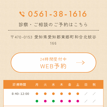
0561-38-1616
診察・ご相談のご予約はこちら
〒470-0153 愛知県愛知郡東郷町和合北蚊谷
166
24時間受付中
WEB予約
診療時間
月
火
水
木
金
土
日
祝
8:40-12:00
●
●
●
●
●
●
／
／
●
●
●
●
●
●
／
／