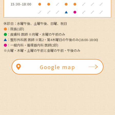
15:30-18:00
●
●
／
●
●
／
／
／
／
／
／
▲
●
／
／
／
休診日：水曜午後、土曜午後、日曜、祝日
●
：院長(1診)
●
：皮膚科 医師 ※月曜・水曜の午前
のみ
▲
：整形外科医 医師 ※第2・第4木曜日の午後のみ(16:00-18:00)
●
：一般内科・循環器内科 医師(2診)
※火曜・木曜・土曜の午前と金曜の午前・午後のみ
Google map